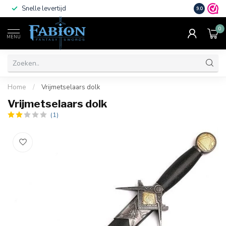
Snelle levertijd
Vele beta
9.0
0
MENU
Home
/
Vrijmetselaars dolk
Vrijmetselaars dolk
(1)