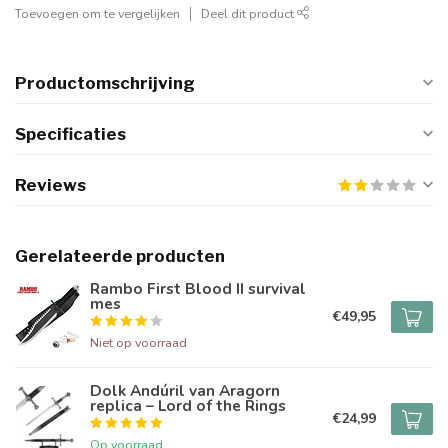
Toevoegen om te vergelijken
Deel dit product
Productomschrijving
Specificaties
Reviews
Gerelateerde producten
Rambo First Blood II survival
mes
€49,95
Niet op voorraad
Dolk Andúril van Aragorn
replica – Lord of the Rings
€24,99
Op voorraad