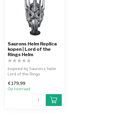
Saurons Helm Replica
kopen | Lord of the
Rings Helm
Inspired bij Sauron,s helm
Lord of the Rings
Resin Constructie
€179,99
Compleet met...
Op voorraad