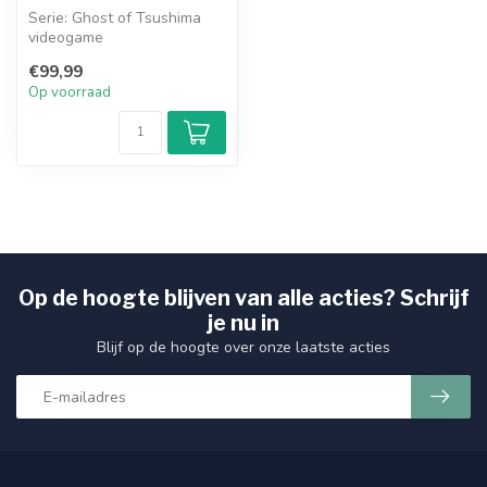
Serie: Ghost of Tsushima
videogame
Stalen lemmet
€99,99
Houten schede
Op voorraad
Houten handvat...
Op de hoogte blijven van alle acties? Schrijf
je nu in
Blijf op de hoogte over onze laatste acties