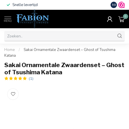
Snelle levertijd
Vele beta
9.0
0
MENU
Home
/
Sakai Ornamentale Zwaardenset – Ghost of Tsushima
Katana
Sakai Ornamentale Zwaardenset – Ghost
of Tsushima Katana
(1)