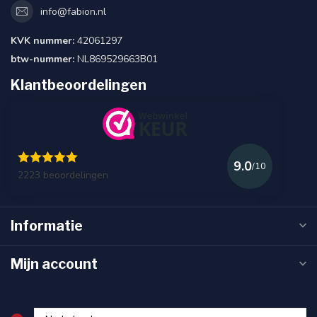
info@fabion.nl
KVK nummer:
42061297
btw-nummer:
NL869529663B01
Klantbeoordelingen
9.0
/10
2223 beoordelingen
Informatie
Mijn account