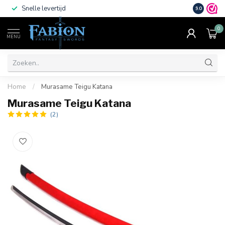
Snelle levertijd
Vele beta
9.0
0
MENU
Home
/
Murasame Teigu Katana
Murasame Teigu Katana
(2)