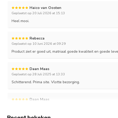
Haico van Oosten
Geplaatst op 20 Juli 2026 at 15:13
Heel mooi.
Rebecca
Geplaatst op 10 Juni 2026 at 09:29
Product ziet er goed uit, matriaal goede kwaliteit en goede leve
Daan Maas
Geplaatst op 28 Juli 2025 at 13:33
Schitterend. Prima site. Vlotte bezorging.
Daan Maas
Geplaatst op 22 Juli 2025 at 13:04
Kill Bill katana lijkt wel gemaakt door Hattori Hanzo hemzelf. Zo 
Recent bekeken