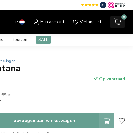
9.0
0
Mijn account
Verlanglijst
EUR
ns
Beurzen
SALE
rdelingen
Katana
Op voorraad
: 69cm
m
Toevoegen aan winkelwagen