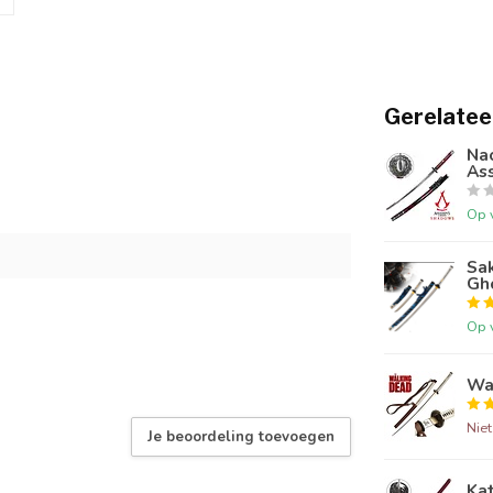
Gerelatee
Na
As
Op 
Sak
Gh
Op 
Wa
Nie
Je beoordeling toevoegen
Kat