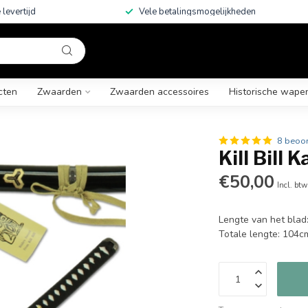
 levertijd
Vele betalingsmogelijkheden
cten
Zwaarden
Zwaarden accessoires
Historische wape
8 beoo
Kill Bill 
€50,00
Incl. btw
Lengte van het blad
Totale lengte: 104c