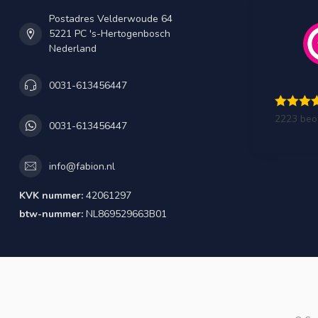
Postadres Velderwoude 64
5221 PC 's-Hertogenbosch
Nederland
0031-613456447
2223 beo
0031-613456447
info@fabion.nl
KVK nummer:
42061297
btw-nummer:
NL869529663B01