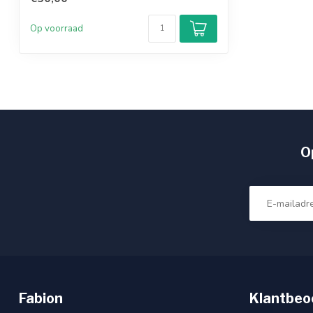
Zéér mooie Katana voor een erge mooie prijs..
Op voorraad
Op
Fabion
Klantbeo