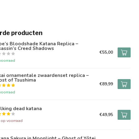
rde producten
oe’s Bloodshade Katana Replica –
sassin’s Creed Shadows
€55,00
voorraad
ai ornamentale zwaardenset replica –
ost of Tsushima
€89,99
voorraad
lking dead katana
€49,95
t op voorraad
ana Sakura in Moonlight – Ghost of Yōtei