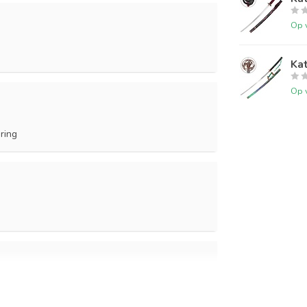
Op 
Kat
Op 
ring
mooi. Lijkt precies als het zwaar uit de film.