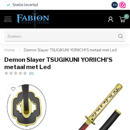
Snelle levertijd
Vele beta
9.0
0
MENU
Home
/
Demon Slayer TSUGIKUNI YORIICHI'S metaal met Led
Demon Slayer TSUGIKUNI YORIICHI'S
metaal met Led
(0)