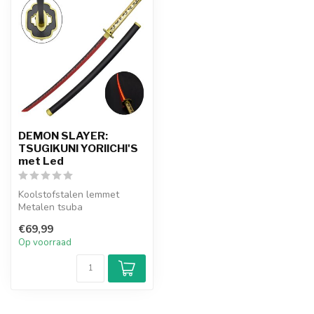
DEMON SLAYER:
TSUGIKUNI YORIICHI'S
met Led
Koolstofstalen lemmet
Metalen tsuba
Houten schede
€69,99
Totale lengte 980 mm
Op voorraad
(1030...