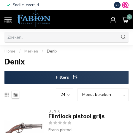
Snelle levertijd
Vele beta
9.0
0
MENU
Home
/
Merken
/
Denix
Denix
Filters
DENIX
Flintlock pistool grijs
Frans pistool.