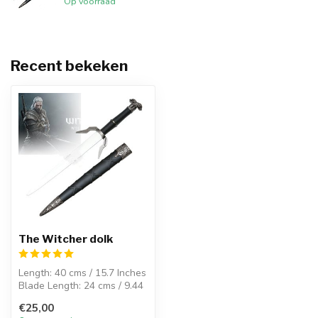
Op voorraad
Recent bekeken
The Witcher dolk
Length: 40 cms / 15.7 Inches
Blade Length: 24 cms / 9.44
Inches
€25,00
Weight: 250 gr...