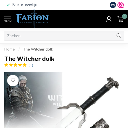
Snelle levertijd
Vele beta
9.0
0
MENU
Home
/
The Witcher dolk
The Witcher dolk
(1)