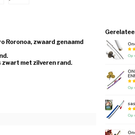
Gerelatee
oro Roronoa, zwaard genaamd
On
nd.
Op 
s zwart met zilveren rand.
ON
EN
Op 
sa
Op 
On