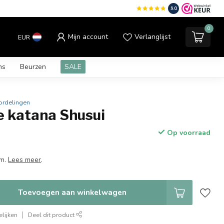
9.0
0
Mijn account
Verlanglijst
EUR
ns
Beurzen
SALE
ordelingen
e katana Shusui
Op voorraad
cm.
Lees meer
.
Toevoegen aan winkelwagen
lijken
Deel dit product