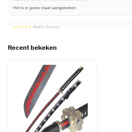
Het is in goeie staat aangekomen
Melih Gurbuz
Geplaatst op 17 Oktober 2022 at 22:24
Off the charts
Recent bekeken
Herman Winterberg
Geplaatst op 15 Oktober 2022 at 07:54
Voor de prijs ziet het
Fazli Bilgi
Geplaatst op 3 Oktober 2022 at 17:55
Product ziet er goed uit
Glynis Petersen