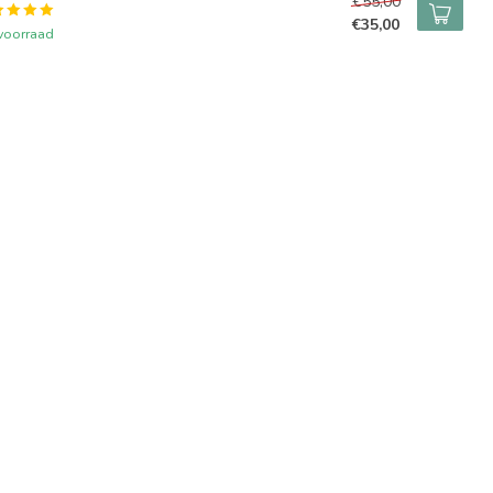
€55,00
€35,00
voorraad