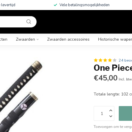
 levertijd
Vele betalingsmogelijkheden
cten
Zwaarden
Zwaarden accessoires
Historische wape
24 beo
One Piec
€45,00
Incl. btw
Totale lengte: 102 
Toevoegen om te verge