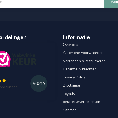
Abo
wam al bijna stuk binnen en er zit een kras op
ordelingen
Informatie
Over ons
Algemene voorwaarden
Verzenden & retourneren
Garantie & klachten
Privacy Policy
9.0
/10
Disclaimer
ordelingen
g.
:) !
Loyalty
beurzen/evenementen
Sitemap