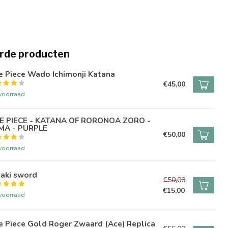
rde producten
e Piece Wado Ichimonji Katana
€45,00
voorraad
E PIECE - KATANA OF RORONOA ZORO -
MA - PURPLE
€50,00
voorraad
saki sword
€50,00
€15,00
voorraad
e Piece Gold Roger Zwaard (Ace) Replica