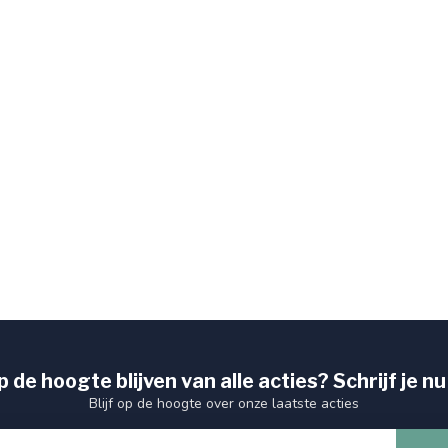
kunnen zijn .
cht
procent het waard :))
 de hoogte blijven van alle acties? Schrijf je nu
Blijf op de hoogte over onze laatste acties
deze website