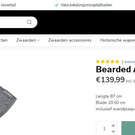
 levertijd
Vele betalingsmogelijkheden
cten
Zwaarden
Zwaarden accessoires
Historische wape
2 beoo
Bearded A
€139,99
Incl. 
Lengte 87 cm
Blade 20.50 cm
inclusief wandplaq