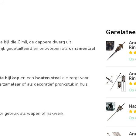
Gerelatee
e bijl die Gimli, de dappere dwerg uit
And
Ri
s rijk gedetailleerd en ontworpen als
ornamentaal
Op 
And
te bijlkop
en een
houten steel
die zorgt voor
Rin
rzamelaar of als decoratief pronkstuk in huis,
Op 
Naz
voor gebruik als wapen of hakwerk
Op 
And