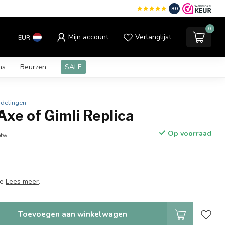
9.0
0
Mijn account
Verlanglijst
EUR
ns
Beurzen
SALE
rdelingen
xe of Gimli Replica
Op voorraad
btw
ue
Lees meer
.
Toevoegen aan winkelwagen