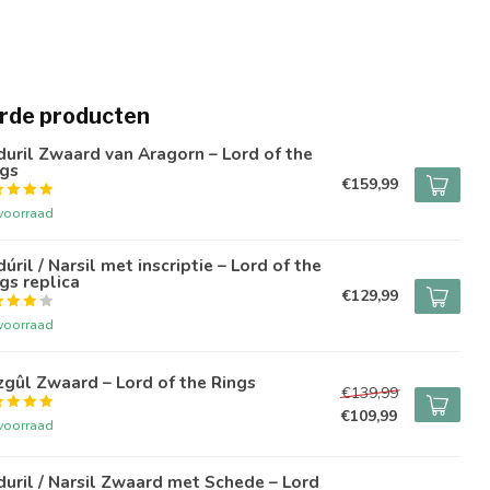
rde producten
uril Zwaard van Aragorn – Lord of the
ngs
€159,99
voorraad
úril / Narsil met inscriptie – Lord of the
gs replica
€129,99
voorraad
gûl Zwaard – Lord of the Rings
€139,99
€109,99
voorraad
uril / Narsil Zwaard met Schede – Lord