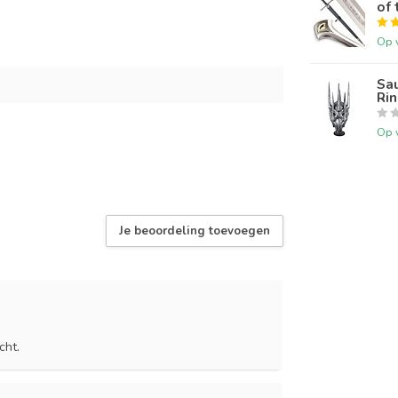
of 
Op 
Sau
Ri
Op 
Je beoordeling toevoegen
cht.