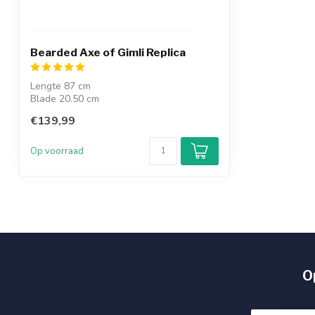
Bearded Axe of Gimli Replica
Lengte 87 cm
Blade 20.50 cm
inclusief wandplaque
€139,99
Op voorraad
Op