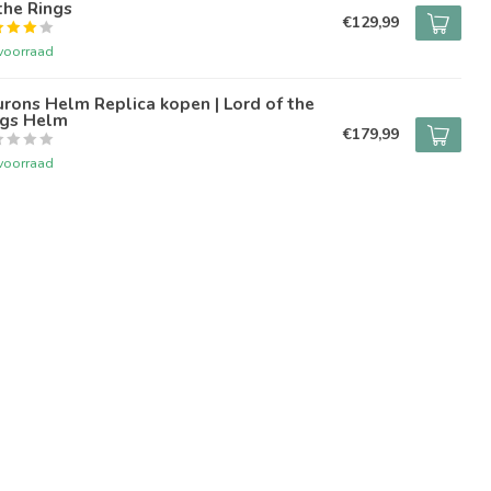
the Rings
€129,99
voorraad
rons Helm Replica kopen | Lord of the
ngs Helm
€179,99
voorraad